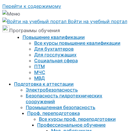
Перейти к содержимому
Войти на учебный портал
Программы обучения
Повышение квалификации
Все курсы повышение квалификации
Для бухгалтеров
Для госслужащих
Социальная сфера
ПТМ
МЧС
МВД
Подготовка к aттестации
Электробезопасность
Безопасность гидротехнических
сооружений
Промышленная безопасность
Проф. переподготовка
Все курсы проф. переподготовки
Профессиональное обучение
Мед. работникам