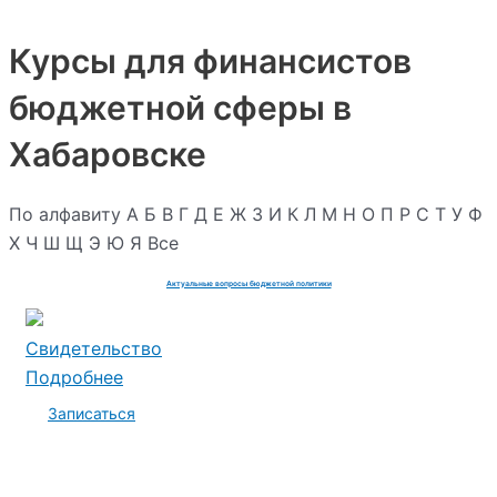
Курсы для финансистов
бюджетной сферы в
Хабаровске
По алфавиту
А
Б
В
Г
Д
Е
Ж
З
И
К
Л
М
Н
О
П
Р
С
Т
У
Ф
Х
Ч
Ш
Щ
Э
Ю
Я
Все
Актуальные вопросы бюджетной политики
Свидетельство
Подробнее
Записаться