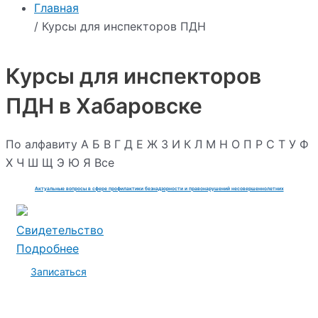
Главная
/ Курсы для инспекторов ПДН
Курсы для инспекторов
ПДН в Хабаровске
По алфавиту
А
Б
В
Г
Д
Е
Ж
З
И
К
Л
М
Н
О
П
Р
С
Т
У
Ф
Х
Ч
Ш
Щ
Э
Ю
Я
Все
Актуальные вопросы в сфере профилактики безнадзорности и правонарушений несовершеннолетних
Свидетельство
Подробнее
Записаться