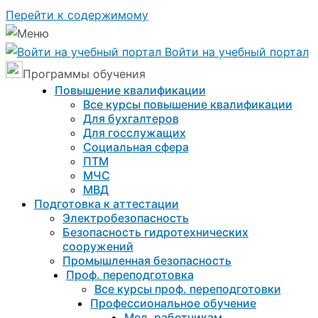
Перейти к содержимому
Войти на учебный портал
Программы обучения
Повышение квалификации
Все курсы повышение квалификации
Для бухгалтеров
Для госслужащих
Социальная сфера
ПТМ
МЧС
МВД
Подготовка к aттестации
Электробезопасность
Безопасность гидротехнических
сооружений
Промышленная безопасность
Проф. переподготовка
Все курсы проф. переподготовки
Профессиональное обучение
Мед. работникам