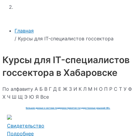
Главная
/ Курсы для IT-специалистов госсектора
Курсы для IT-специалистов
госсектора в Хабаровске
По алфавиту
А
Б
В
Г
Д
Е
Ж
З
И
К
Л
М
Н
О
П
Р
С
Т
У
Ф
Х
Ч
Ш
Щ
Э
Ю
Я
Все
Большие данные в системе поддержки принятия государственных решений 36ч.
Свидетельство
Подробнее