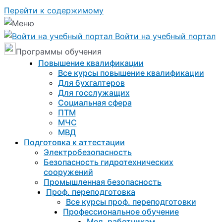
Перейти к содержимому
Войти на учебный портал
Программы обучения
Повышение квалификации
Все курсы повышение квалификации
Для бухгалтеров
Для госслужащих
Социальная сфера
ПТМ
МЧС
МВД
Подготовка к aттестации
Электробезопасность
Безопасность гидротехнических
сооружений
Промышленная безопасность
Проф. переподготовка
Все курсы проф. переподготовки
Профессиональное обучение
Мед. работникам