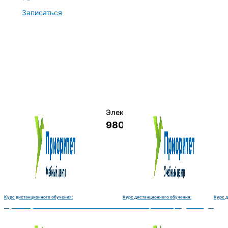
Записаться
Электромеханик по ремонту и о
9800 руб.
Курс дистанционного обучения:
Курс дистанционного обучения:
Курс д
монту и обслуживанию счётно‑вычислительных машин-180 часов
Чистильщик металла, отливок, изделий и деталей