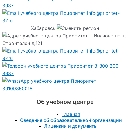
8937
info@prioritet-
37.ru
Хабаровск
г. Иваново пр-т.
Строителей д.121
info@prioritet-
37.ru
8-800-200-
8937
89109850016
Об учебном центре
Главная
Сведения об образовательной организации
Лицензии и документы