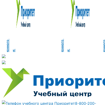
К
у
р
с
д
и
с
т
а
н
ц
и
н
н
о
г
о
о
б
у
ч
е
н
и
я
К
у
р
с
д
и
с
т
а
н
ц
и
н
н
о
г
о
о
б
у
ч
е
н
и
я
о
:
о
:
8-800-200-