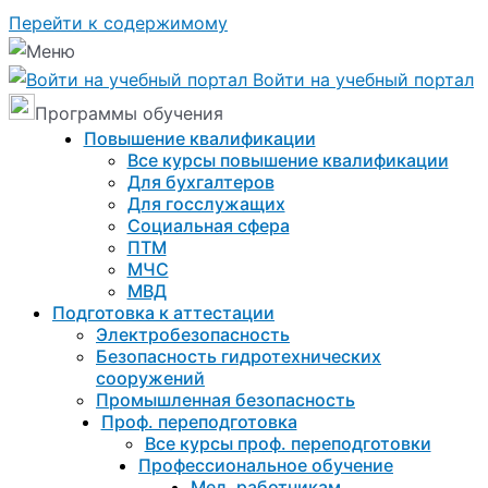
Перейти к содержимому
Войти на учебный портал
Программы обучения
Повышение квалификации
Все курсы повышение квалификации
Для бухгалтеров
Для госслужащих
Социальная сфера
ПТМ
МЧС
МВД
Подготовка к aттестации
Электробезопасность
Безопасность гидротехнических
сооружений
Промышленная безопасность
Проф. переподготовка
Все курсы проф. переподготовки
Профессиональное обучение
Мед. работникам