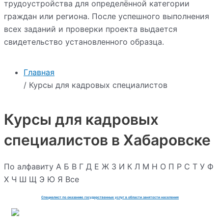
трудоустройства для определённой категории
граждан или региона. После успешного выполнения
всех заданий и проверки проекта выдается
свидетельство установленного образца.
Главная
/ Курсы для кадровых специалистов
Курсы для кадровых
специалистов в Хабаровске
По алфавиту
А
Б
В
Г
Д
Е
Ж
З
И
К
Л
М
Н
О
П
Р
С
Т
У
Ф
Х
Ч
Ш
Щ
Э
Ю
Я
Все
Специалист по оказанию государственных услуг в области занятости населения