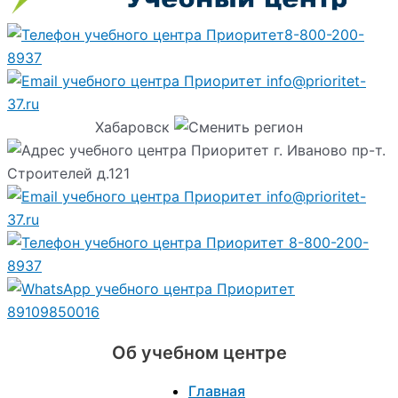
8-800-200-
8937
info@prioritet-
37.ru
Хабаровск
г. Иваново пр-т.
Строителей д.121
info@prioritet-
37.ru
8-800-200-
8937
89109850016
Об учебном центре
Главная