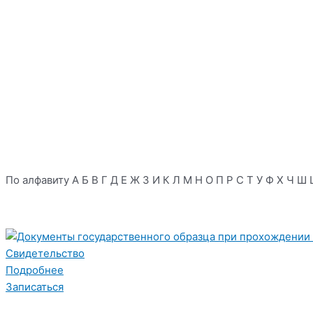
По алфавиту
А
Б
В
Г
Д
Е
Ж
З
И
К
Л
М
Н
О
П
Р
С
Т
У
Ф
Х
Ч
Ш
Свидетельство
Подробнее
Записаться