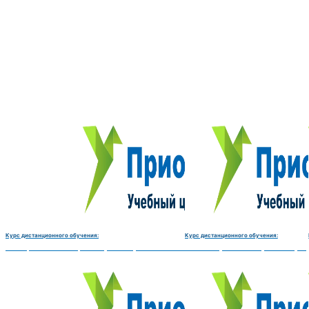
Курс дистанционного обучения:
Курс дистанционного обучения:
Электромеханик по ремонту и обслуживанию счётно‑вычислительных машин-180 
Чистильщик металла, отливок, из