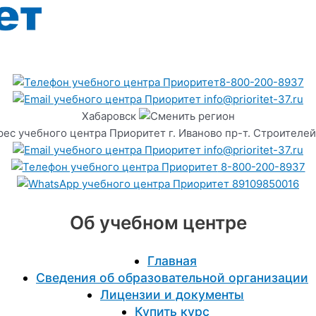
8-800-200-8937
info@prioritet-37.ru
Хабаровск
г. Иваново пр-т. Строителей
info@prioritet-37.ru
8-800-200-8937
89109850016
Об учебном центре
Главная
Сведения об образовательной организации
Лицензии и документы
Купить курс