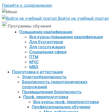
Перейти к содержимому
Войти на учебный портал
Программы обучения
Повышение квалификации
Все курсы повышение квалификации
Для бухгалтеров
Для госслужащих
Социальная сфера
ПТМ
МЧС
МВД
Подготовка к aттестации
Электробезопасность
Безопасность гидротехнических
сооружений
Промышленная безопасность
Проф. переподготовка
Все курсы проф. переподготовки
Профессиональное обучение
Мед. работникам