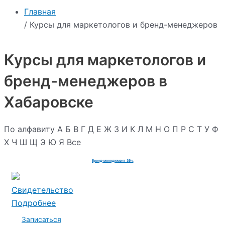
Главная
/ Курсы для маркетологов и бренд-менеджеров
Курсы для маркетологов и
бренд-менеджеров в
Хабаровске
По алфавиту
А
Б
В
Г
Д
Е
Ж
З
И
К
Л
М
Н
О
П
Р
С
Т
У
Ф
Х
Ч
Ш
Щ
Э
Ю
Я
Все
Бренд-менеджмент 36ч.
Свидетельство
Подробнее
Записаться