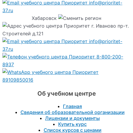
info@prioritet-
37.ru
Хабаровск
г. Иваново пр-т.
Строителей д.121
info@prioritet-
37.ru
8-800-200-
8937
89109850016
Об учебном центре
Главная
Сведения об образовательной организации
Лицензии и документы
Купить курс
Список курсов с ценами