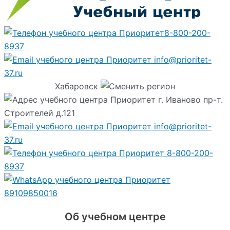
8-800-200-
8937
info@prioritet-
37.ru
Хабаровск
г. Иваново пр-т.
Строителей д.121
info@prioritet-
37.ru
8-800-200-
8937
89109850016
Об учебном центре