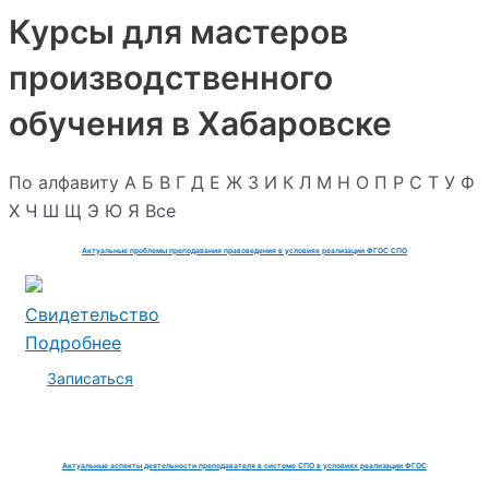
Курсы для мастеров
производственного
обучения в Хабаровске
По алфавиту
А
Б
В
Г
Д
Е
Ж
З
И
К
Л
М
Н
О
П
Р
С
Т
У
Ф
Х
Ч
Ш
Щ
Э
Ю
Я
Все
Актуальные проблемы преподавания правоведения в условиях реализации ФГОС СПО
Свидетельство
Подробнее
Записаться
Актуальные аспекты деятельности преподавателя в системе СПО в условиях реализации ФГОС