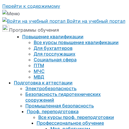
Перейти к содержимому
Войти на учебный портал
Программы обучения
Повышение квалификации
Все курсы повышение квалификации
Для бухгалтеров
Для госслужащих
Социальная сфера
ПТМ
МЧС
МВД
Подготовка к aттестации
Электробезопасность
Безопасность гидротехнических
сооружений
Промышленная безопасность
Проф. переподготовка
Все курсы проф. переподготовки
Профессиональное обучение
Мед. работникам