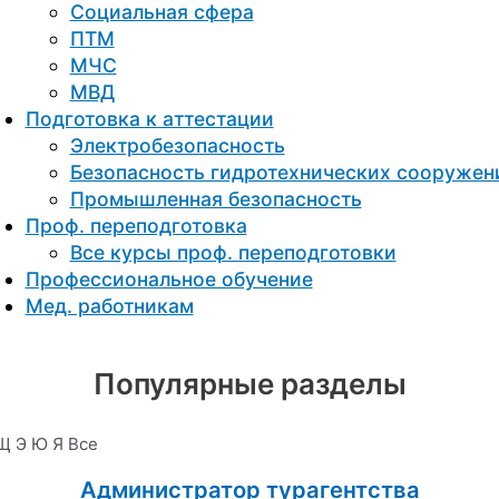
Социальная сфера
ПТМ
МЧС
МВД
Подготовка к aттестации
Электробезопасность
Безопасность гидротехнических сооружен
Промышленная безопасность
Проф. переподготовка
Все курсы проф. переподготовки
Профессиональное обучение
Мед. работникам
Популярные разделы
Щ
Э
Ю
Я
Все
Администратор турагентства