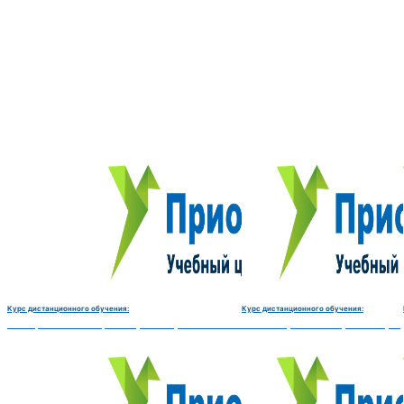
Курс дистанционного обучения:
Курс дистанционного обучения:
Электромеханик по ремонту и обслуживанию счётно‑вычислительных машин-180 
Чистильщик металла, отливок, из