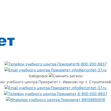
8-800-200-8937
info@prioritet-37.ru
Хабаровск
г. Иваново пр-т. Строителей
info@prioritet-37.ru
8-800-200-8937
89109850016