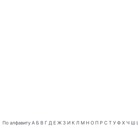
По алфавиту
А
Б
В
Г
Д
Е
Ж
З
И
К
Л
М
Н
О
П
Р
С
Т
У
Ф
Х
Ч
Ш