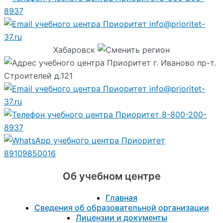
8937
info@prioritet-
37.ru
Хабаровск
г. Иваново пр-т.
Строителей д.121
info@prioritet-
37.ru
8-800-200-
8937
89109850016
Об учебном центре
Главная
Сведения об образовательной организации
Лицензии и документы