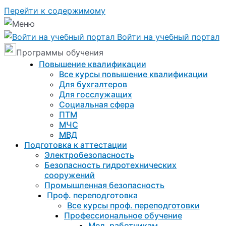
Перейти к содержимому
Войти на учебный портал
Программы обучения
Повышение квалификации
Все курсы повышение квалификации
Для бухгалтеров
Для госслужащих
Социальная сфера
ПТМ
МЧС
МВД
Подготовка к aттестации
Электробезопасность
Безопасность гидротехнических
сооружений
Промышленная безопасность
Проф. переподготовка
Все курсы проф. переподготовки
Профессиональное обучение
Мед. работникам