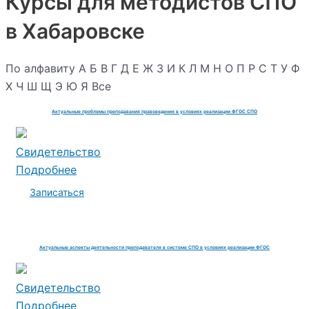
Курсы для методистов СПО
в Хабаровске
По алфавиту
А
Б
В
Г
Д
Е
Ж
З
И
К
Л
М
Н
О
П
Р
С
Т
У
Ф
Х
Ч
Ш
Щ
Э
Ю
Я
Все
Актуальные проблемы преподавания правоведения в условиях реализации ФГОС СПО
Свидетельство
Подробнее
Записаться
Актуальные аспекты деятельности преподавателя в системе СПО в условиях реализации ФГОС
Свидетельство
Подробнее