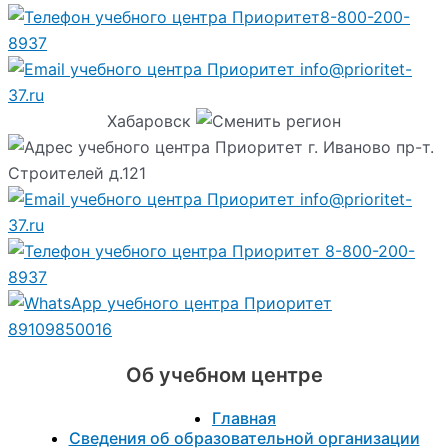
8-800-200-
8937
info@prioritet-
37.ru
Хабаровск
г. Иваново пр-т.
Строителей д.121
info@prioritet-
37.ru
8-800-200-
8937
89109850016
Об учебном центре
Главная
Сведения об образовательной организации