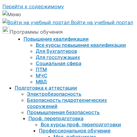
Перейти к содержимому
Войти на учебный портал
Программы обучения
Повышение квалификации
Все курсы повышение квалификации
Для бухгалтеров
Для госслужащих
Социальная сфера
ПТМ
МЧС
МВД
Подготовка к aттестации
Электробезопасность
Безопасность гидротехнических
сооружений
Промышленная безопасность
Проф. переподготовка
Все курсы проф. переподготовки
Профессиональное обучение
Мед. работникам