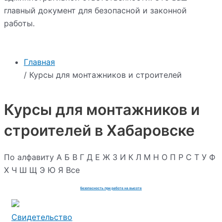
главный документ для безопасной и законной
работы.
Главная
/ Курсы для монтажников и строителей
Курсы для монтажников и
строителей в Хабаровске
По алфавиту
А
Б
В
Г
Д
Е
Ж
З
И
К
Л
М
Н
О
П
Р
С
Т
У
Ф
Х
Ч
Ш
Щ
Э
Ю
Я
Все
Безопасность при работе на высоте
Свидетельство