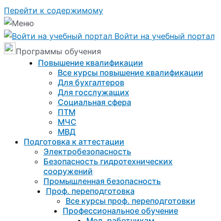
Перейти к содержимому
Войти на учебный портал
Программы обучения
Повышение квалификации
Все курсы повышение квалификации
Для бухгалтеров
Для госслужащих
Социальная сфера
ПТМ
МЧС
МВД
Подготовка к aттестации
Электробезопасность
Безопасность гидротехнических
сооружений
Промышленная безопасность
Проф. переподготовка
Все курсы проф. переподготовки
Профессиональное обучение
Мед. работникам