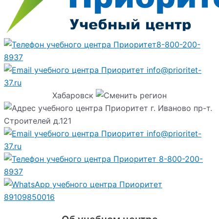
8-800-200-
8937
info@prioritet-
37.ru
Хабаровск
г. Иваново пр-т.
Строителей д.121
info@prioritet-
37.ru
8-800-200-
8937
89109850016