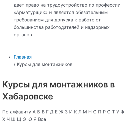
дает право на трудоустройство по профессии
«Арматурщик» и является обязательным
требованием для допуска к работе от
большинства работодателей и надзорных
органов.
Главная
/ Курсы для монтажников
Курсы для монтажников в
Хабаровске
По алфавиту
А
Б
В
Г
Д
Е
Ж
З
И
К
Л
М
Н
О
П
Р
С
Т
У
Ф
Х
Ч
Ш
Щ
Э
Ю
Я
Все