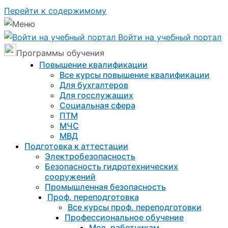
Перейти к содержимому
Войти на учебный портал
Программы обучения
Повышение квалификации
Все курсы повышение квалификации
Для бухгалтеров
Для госслужащих
Социальная сфера
ПТМ
МЧС
МВД
Подготовка к aттестации
Электробезопасность
Безопасность гидротехнических
сооружений
Промышленная безопасность
Проф. переподготовка
Все курсы проф. переподготовки
Профессиональное обучение
Мед. работникам