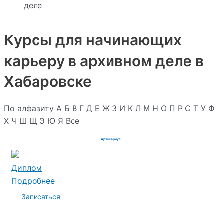
деле
Курсы для начинающих
карьеру в архивном деле в
Хабаровске
По алфавиту
А
Б
В
Г
Д
Е
Ж
З
И
К
Л
М
Н
О
П
Р
С
Т
У
Ф
Х
Ч
Ш
Щ
Э
Ю
Я
Все
Архивариус
Диплом
Подробнее
Записаться