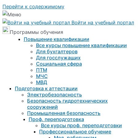
Перейти к содержимому
Войти на учебный портал
Программы обучения
Повышение квалификации
Все курсы повышение квалификации
Для бухгалтеров
Для госслужащих
Социальная сфера
ПТМ
МЧС
МВД
Подготовка к aттестации
Электробезопасность
Безопасность гидротехнических
сооружений
Промышленная безопасность
Проф. переподготовка
Все курсы проф. переподготовки
Профессиональное обучение
Мед. работникам