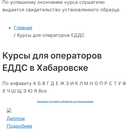
По успешному окончанию курса слушателю
выдается свидетельство установленного образца.
Главная
/ Курсы для операторов ЕДДС
Курсы для операторов
ЕДДС в Хабаровске
По алфавиту
А
Б
В
Г
Д
Е
Ж
З
И
К
Л
М
Н
О
П
Р
С
Т
У
Ф
Х
Ч
Ш
Щ
Э
Ю
Я
Все
Специалист по приему и обработке экстренных вызовов
Диплом
Подробнее