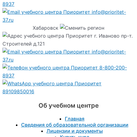
8937
info@prioritet-
37.ru
Хабаровск
г. Иваново пр-т.
Строителей д.121
info@prioritet-
37.ru
8-800-200-
8937
89109850016
Об учебном центре
Главная
Сведения об образовательной организации
Лицензии и документы