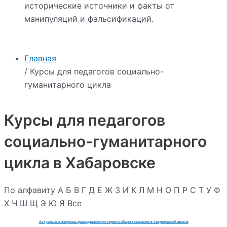
исторические источники и факты от
манипуляций и фальсификаций.
Главная
/ Курсы для педагогов социально-
гуманитарного цикла
Курсы для педагогов
социально-гуманитарного
цикла в Хабаровске
По алфавиту
А
Б
В
Г
Д
Е
Ж
З
И
К
Л
М
Н
О
П
Р
С
Т
У
Ф
Х
Ч
Ш
Щ
Э
Ю
Я
Все
Актуальные вопросы преподавания истории и обществознания в современной школе