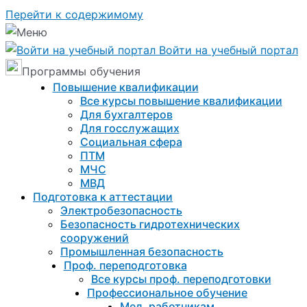
Перейти к содержимому
Войти на учебный портал
Программы обучения
Повышение квалификации
Все курсы повышение квалификации
Для бухгалтеров
Для госслужащих
Социальная сфера
ПТМ
МЧС
МВД
Подготовка к aттестации
Электробезопасность
Безопасность гидротехнических
сооружений
Промышленная безопасность
Проф. переподготовка
Все курсы проф. переподготовки
Профессиональное обучение
Мед. работникам