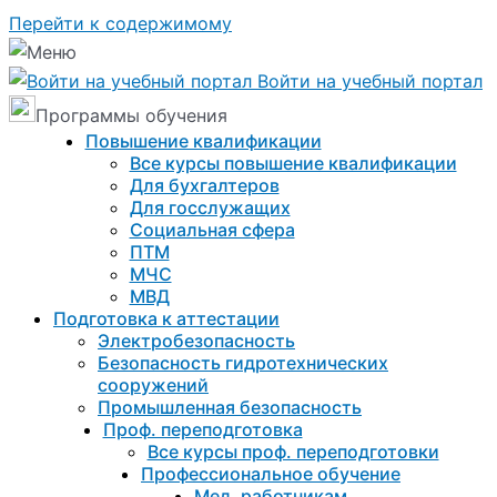
Перейти к содержимому
Войти на учебный портал
Программы обучения
Повышение квалификации
Все курсы повышение квалификации
Для бухгалтеров
Для госслужащих
Социальная сфера
ПТМ
МЧС
МВД
Подготовка к aттестации
Электробезопасность
Безопасность гидротехнических
сооружений
Промышленная безопасность
Проф. переподготовка
Все курсы проф. переподготовки
Профессиональное обучение
Мед. работникам