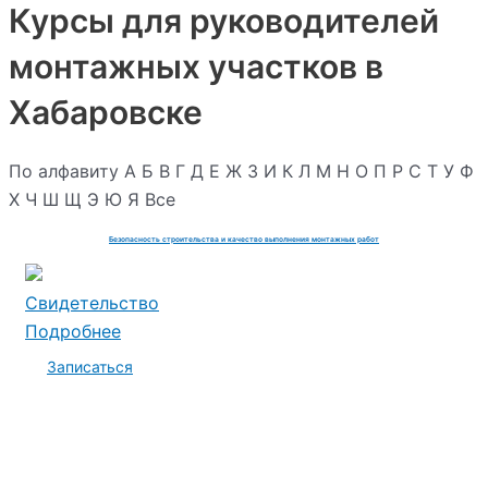
Курсы для руководителей
монтажных участков в
Хабаровске
По алфавиту
А
Б
В
Г
Д
Е
Ж
З
И
К
Л
М
Н
О
П
Р
С
Т
У
Ф
Х
Ч
Ш
Щ
Э
Ю
Я
Все
Безопасность строительства и качество выполнения монтажных работ
Свидетельство
Подробнее
Записаться