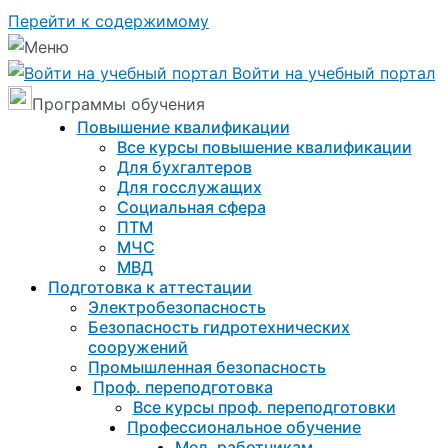
Перейти к содержимому
Войти на учебный портал
Программы обучения
Повышение квалификации
Все курсы повышение квалификации
Для бухгалтеров
Для госслужащих
Социальная сфера
ПТМ
МЧС
МВД
Подготовка к aттестации
Электробезопасность
Безопасность гидротехнических
сооружений
Промышленная безопасность
Проф. переподготовка
Все курсы проф. переподготовки
Профессиональное обучение
Мед. работникам