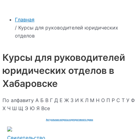
Главная
/ Курсы для руководителей юридических
отделов
Курсы для руководителей
юридических отделов в
Хабаровске
По алфавиту
А
Б
В
Г
Д
Е
Ж
З
И
К
Л
М
Н
О
П
Р
С
Т
У
Ф
Х
Ч
Ш
Щ
Э
Ю
Я
Все
Актуальные вопросы корпоративного права
Свидетельство