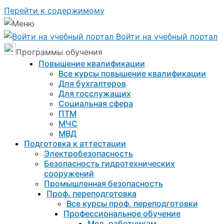
Перейти к содержимому
Войти на учебный портал
Программы обучения
Повышение квалификации
Все курсы повышение квалификации
Для бухгалтеров
Для госслужащих
Социальная сфера
ПТМ
МЧС
МВД
Подготовка к aттестации
Электробезопасность
Безопасность гидротехнических
сооружений
Промышленная безопасность
Проф. переподготовка
Все курсы проф. переподготовки
Профессиональное обучение
Мед. работникам