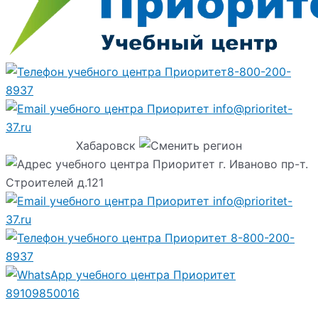
8-800-200-
8937
info@prioritet-
37.ru
Хабаровск
г. Иваново пр-т.
Строителей д.121
info@prioritet-
37.ru
8-800-200-
8937
89109850016