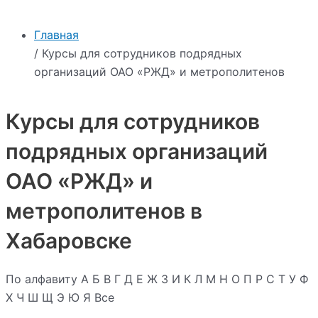
Главная
/ Курсы для сотрудников подрядных
организаций ОАО «РЖД» и метрополитенов
Курсы для сотрудников
подрядных организаций
ОАО «РЖД» и
метрополитенов в
Хабаровске
По алфавиту
А
Б
В
Г
Д
Е
Ж
З
И
К
Л
М
Н
О
П
Р
С
Т
У
Ф
Х
Ч
Ш
Щ
Э
Ю
Я
Все