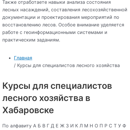
Также отработаете навыки анализа состояния
лесных насаждений, составления лесохозяйственной
документации и проектирования мероприятий по
восстановлению лесов. Особое внимание уделяется
работе с геоинформационными системами и
практическим заданиям.
Главная
/ Курсы для специалистов лесного хозяйства
Курсы для специалистов
лесного хозяйства в
Хабаровске
По алфавиту
А
Б
В
Г
Д
Е
Ж
З
И
К
Л
М
Н
О
П
Р
С
Т
У
Ф