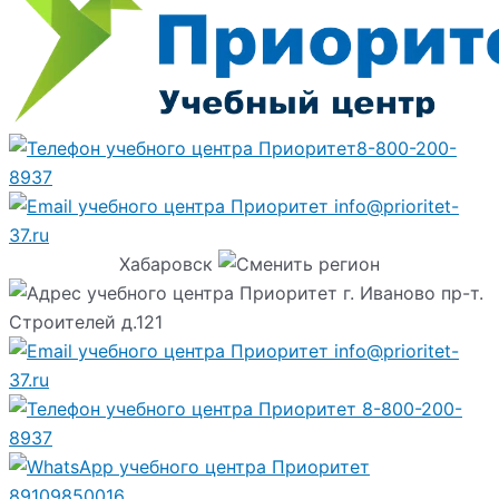
8-800-200-
8937
info@prioritet-
37.ru
Хабаровск
г. Иваново пр-т.
Строителей д.121
info@prioritet-
37.ru
8-800-200-
8937
89109850016