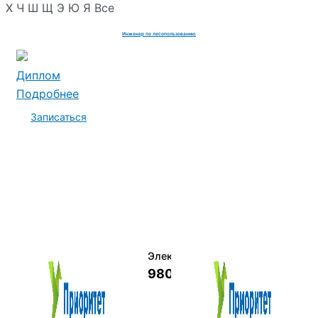
Х
Ч
Ш
Щ
Э
Ю
Я
Все
Инженер по лесопользованию
Диплом
Подробнее
Записаться
Электромеханик по ремонту и о
9800 руб.