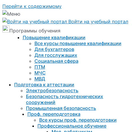
Перейти к содержимому
Войти на учебный портал
Программы обучения
Повышение квалификации
Все курсы повышение квалификации
Для бухгалтеров
Для госслужащих
Социальная сфера
ПТМ
МЧС
МВД
Подготовка к aттестации
Электробезопасность
Безопасность гидротехнических
сооружений
Промышленная безопасность
Проф. переподготовка
Все курсы проф. переподготовки
Профессиональное обучение
Мед. работникам