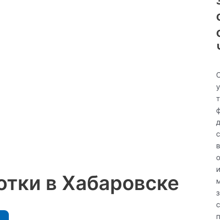
с
отки в Хабаровске