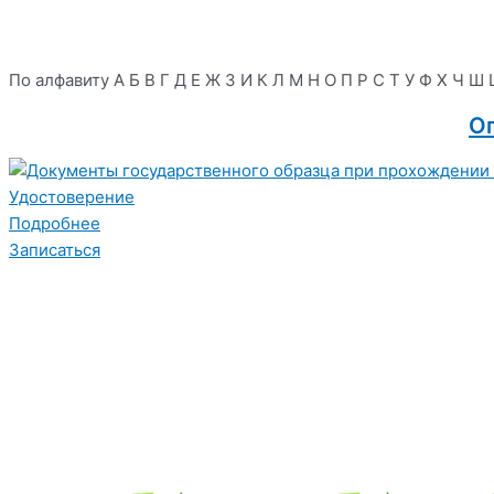
По алфавиту
А
Б
В
Г
Д
Е
Ж
З
И
К
Л
М
Н
О
П
Р
С
Т
У
Ф
Х
Ч
Ш
О
Удостоверение
Подробнее
Записаться