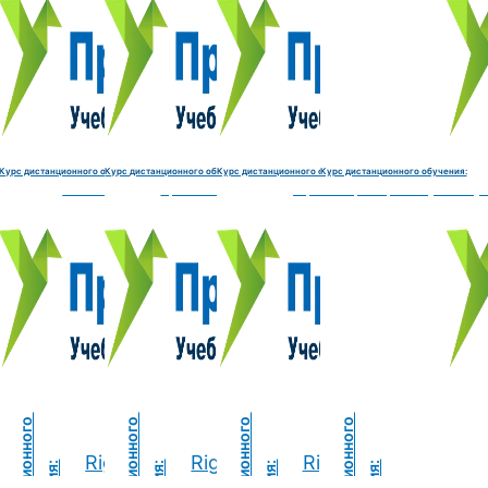
Курс обучения:
Курс обучения:
Курс обучения:
Курс обу
Электромеханик по ремонту и обслуживанию счётно‑выч
Чистильщик металла, отливок, изделий и
Штамповщик-180 часов
Просеивальщик
9800 руб.
9800 руб.
9800 руб.
9800 руб.
Купить курс
Купить курс
Купить курс
Купить курс
Курс дистанционного обучения:
Курс дистанционного обучения:
Курс дистанционного обучения:
Курс дистанционного обучения:
часов
делий и деталей-180 часов
Штамповщик-180 часов
Просеивальщик-180 часов
Термист-180 часов
Слесарь по ремонту и обслу
ide
Right side
Right side
Right side