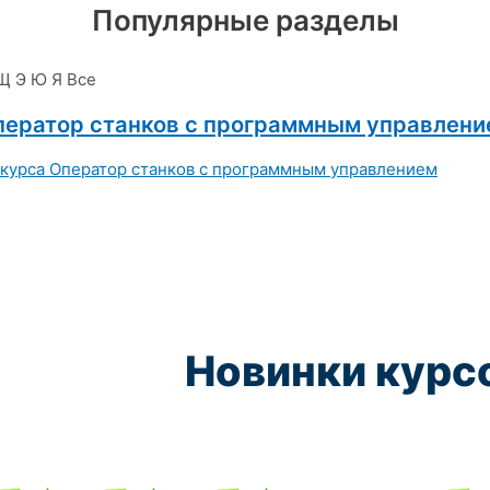
Популярные разделы
Щ
Э
Ю
Я
Все
ператор станков с программным управлени
Новинки курс