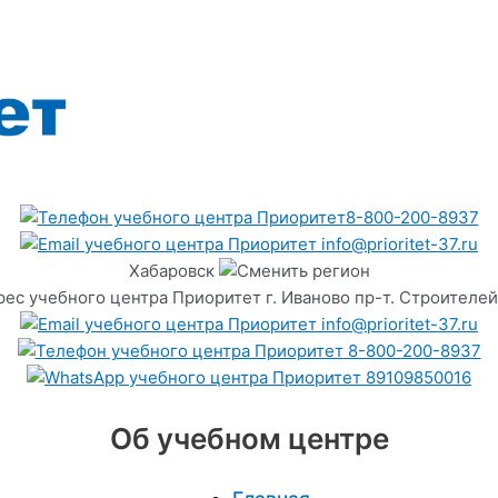
8-800-200-8937
info@prioritet-37.ru
Хабаровск
г. Иваново пр-т. Строителей
info@prioritet-37.ru
8-800-200-8937
89109850016
Об учебном центре