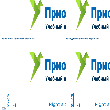
Курс дистанционного обучения:
Курс дистанционного обучения:
Электромеханик по ремонту и обслуживанию счётно‑вычислительных машин-180 
Чистильщик металла, отливок, из
Right side
Right s