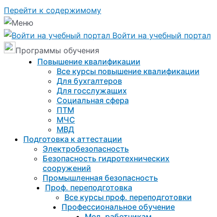
Перейти к содержимому
Войти на учебный портал
Программы обучения
Повышение квалификации
Все курсы повышение квалификации
Для бухгалтеров
Для госслужащих
Социальная сфера
ПТМ
МЧС
МВД
Подготовка к aттестации
Электробезопасность
Безопасность гидротехнических
сооружений
Промышленная безопасность
Проф. переподготовка
Все курсы проф. переподготовки
Профессиональное обучение
Мед. работникам