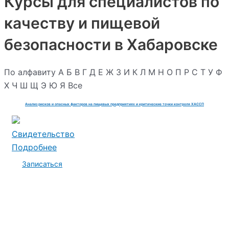
Курсы для специалистов по
качеству и пищевой
безопасности в Хабаровске
По алфавиту
А
Б
В
Г
Д
Е
Ж
З
И
К
Л
М
Н
О
П
Р
С
Т
У
Ф
Х
Ч
Ш
Щ
Э
Ю
Я
Все
Анализ рисков и опасных факторов на пищевых предприятиях и критические точки контроля ХАССП
Свидетельство
Подробнее
Записаться