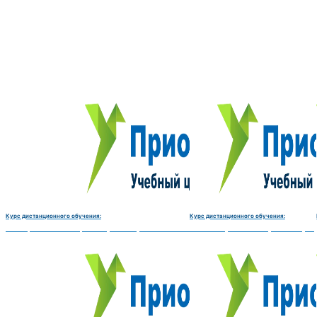
Курс дистанционного обучения:
Курс дистанционного обучения:
Электромеханик по ремонту и обслуживанию счётно‑вычислительных машин-180 
Чистильщик металла, отливок, из