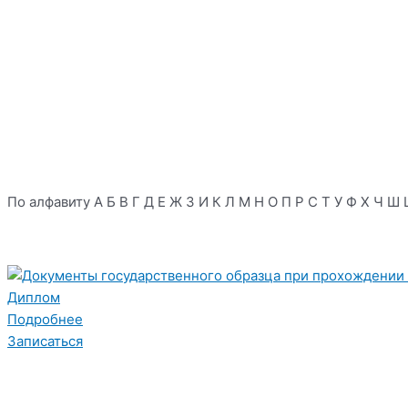
По алфавиту
А
Б
В
Г
Д
Е
Ж
З
И
К
Л
М
Н
О
П
Р
С
Т
У
Ф
Х
Ч
Ш
Диплом
Подробнее
Записаться