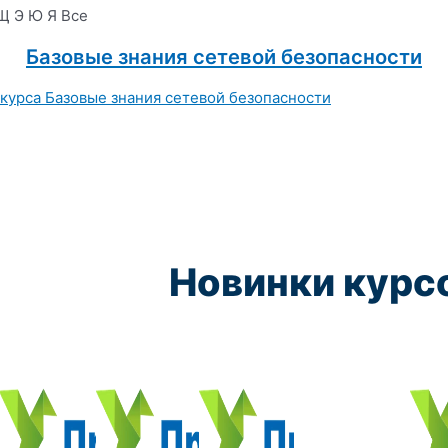
Щ
Э
Ю
Я
Все
Базовые знания сетевой безопасности
Новинки курс
Курс обучения:
Курс обучения:
Курс обучения:
Курс обу
Электромеханик по ремонту и обслуживанию счётно‑выч
Чистильщик металла, отливок, изделий и
Штамповщик-180 часов
Просеивальщик
9800 руб.
9800 руб.
9800 руб.
9800 руб.