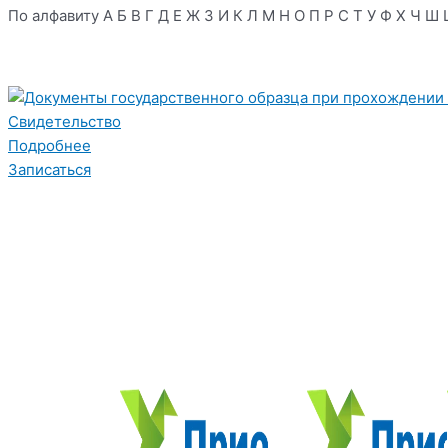
По алфавиту
А
Б
В
Г
Д
Е
Ж
З
И
К
Л
М
Н
О
П
Р
С
Т
У
Ф
Х
Ч
Ш
Свидетельство
Подробнее
Записаться