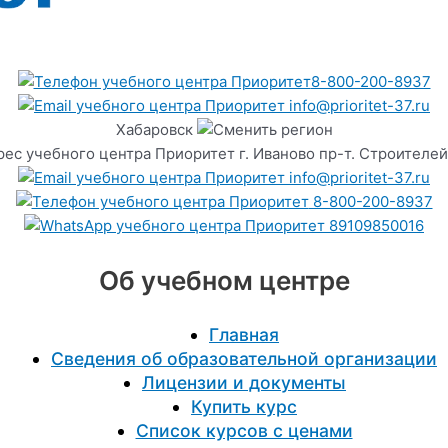
8-800-200-8937
info@prioritet-37.ru
Хабаровск
г. Иваново пр-т. Строителей
info@prioritet-37.ru
8-800-200-8937
89109850016
Об учебном центре
Главная
Сведения об образовательной организации
Лицензии и документы
Купить курс
Список курсов с ценами