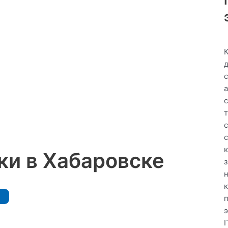
с
с
к
ки в Хабаровске
н
I