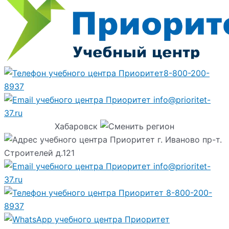
8-800-200-
8937
info@prioritet-
37.ru
Хабаровск
г. Иваново пр-т.
Строителей д.121
info@prioritet-
37.ru
8-800-200-
8937