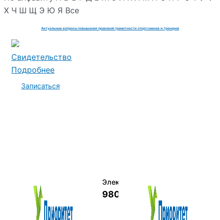
Х
Ч
Ш
Щ
Э
Ю
Я
Все
Актуальные вопросы повышения правовой грамотности спортсменов и тренеров
Свидетельство
Подробнее
Записаться
Электромеханик по ремонту и о
9800 руб.