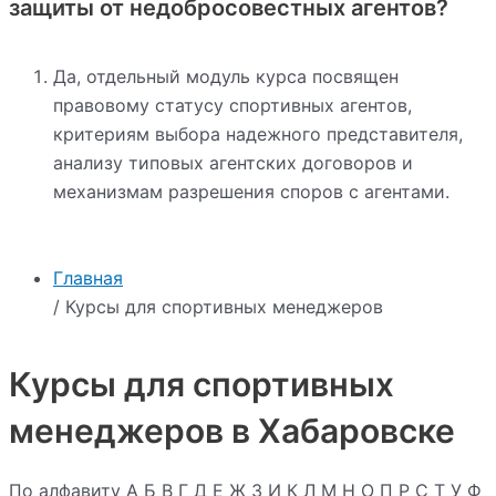
защиты от недобросовестных агентов?
Да, отдельный модуль курса посвящен
правовому статусу спортивных агентов,
критериям выбора надежного представителя,
анализу типовых агентских договоров и
механизмам разрешения споров с агентами.
Главная
/ Курсы для спортивных менеджеров
Курсы для спортивных
менеджеров в Хабаровске
По алфавиту
А
Б
В
Г
Д
Е
Ж
З
И
К
Л
М
Н
О
П
Р
С
Т
У
Ф