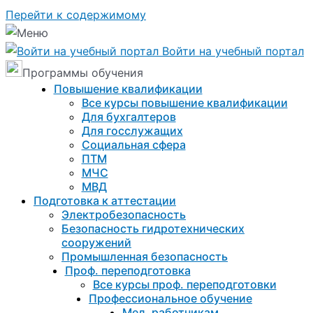
Перейти к содержимому
Войти на учебный портал
Программы обучения
Повышение квалификации
Все курсы повышение квалификации
Для бухгалтеров
Для госслужащих
Социальная сфера
ПТМ
МЧС
МВД
Подготовка к aттестации
Электробезопасность
Безопасность гидротехнических
сооружений
Промышленная безопасность
Проф. переподготовка
Все курсы проф. переподготовки
Профессиональное обучение
Мед. работникам