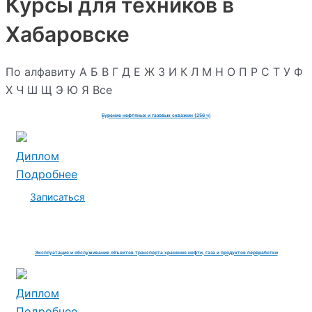
Курсы для техников в
Хабаровске
По алфавиту
А
Б
В
Г
Д
Е
Ж
З
И
К
Л
М
Н
О
П
Р
С
Т
У
Ф
Х
Ч
Ш
Щ
Э
Ю
Я
Все
Бурение нефтяных и газовых скважин (256 ч)
Диплом
Подробнее
Записаться
Эксплуатация и обслуживание объектов транспорта хранения нефти, газа и продуктов переработки
Диплом
Подробнее