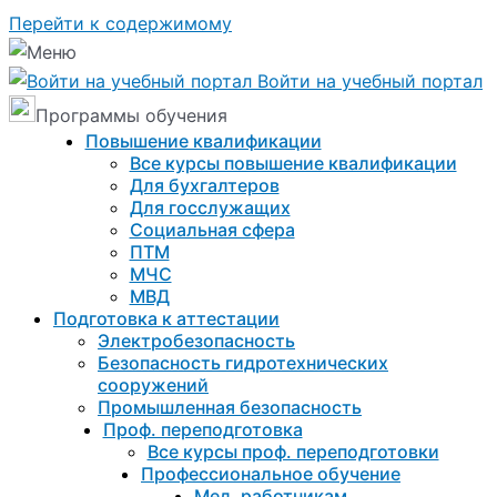
Перейти к содержимому
Войти на учебный портал
Программы обучения
Повышение квалификации
Все курсы повышение квалификации
Для бухгалтеров
Для госслужащих
Социальная сфера
ПТМ
МЧС
МВД
Подготовка к aттестации
Электробезопасность
Безопасность гидротехнических
сооружений
Промышленная безопасность
Проф. переподготовка
Все курсы проф. переподготовки
Профессиональное обучение
Мед. работникам