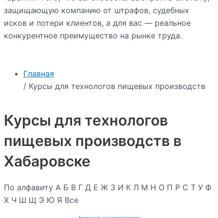
защищающую компанию от штрафов, судебных
исков и потери клиентов, а для вас — реальное
конкурентное преимущество на рынке труда.
Главная
/ Курсы для технологов пищевых производств
Курсы для технологов
пищевых производств в
Хабаровске
По алфавиту
А
Б
В
Г
Д
Е
Ж
З
И
К
Л
М
Н
О
П
Р
С
Т
У
Ф
Х
Ч
Ш
Щ
Э
Ю
Я
Все
Безопасность и качество продукции