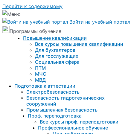
Перейти к содержимому
Войти на учебный портал
Программы обучения
Повышение квалификации
Все курсы повышение квалификации
Для бухгалтеров
Для госслужащих
Социальная сфера
ПТМ
МЧС
МВД
Подготовка к aттестации
Электробезопасность
Безопасность гидротехнических
сооружений
Промышленная безопасность
Проф. переподготовка
Все курсы проф. переподготовки
Профессиональное обучение
Мед. работникам