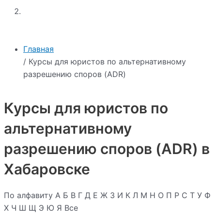
Главная
/ Курсы для юристов по альтернативному
разрешению споров (ADR)
Курсы для юристов по
альтернативному
разрешению споров (ADR) в
Хабаровске
По алфавиту
А
Б
В
Г
Д
Е
Ж
З
И
К
Л
М
Н
О
П
Р
С
Т
У
Ф
Х
Ч
Ш
Щ
Э
Ю
Я
Все