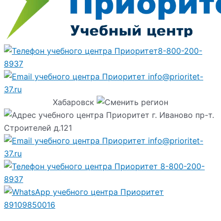
8-800-200-
8937
info@prioritet-
37.ru
Хабаровск
г. Иваново пр-т.
Строителей д.121
info@prioritet-
37.ru
8-800-200-
8937
89109850016