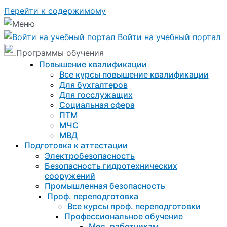
Перейти к содержимому
Войти на учебный портал
Программы обучения
Повышение квалификации
Все курсы повышение квалификации
Для бухгалтеров
Для госслужащих
Социальная сфера
ПТМ
МЧС
МВД
Подготовка к aттестации
Электробезопасность
Безопасность гидротехнических
сооружений
Промышленная безопасность
Проф. переподготовка
Все курсы проф. переподготовки
Профессиональное обучение
Мед. работникам