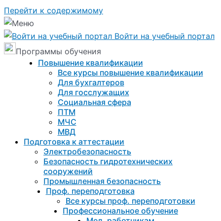
Перейти к содержимому
Войти на учебный портал
Программы обучения
Повышение квалификации
Все курсы повышение квалификации
Для бухгалтеров
Для госслужащих
Социальная сфера
ПТМ
МЧС
МВД
Подготовка к aттестации
Электробезопасность
Безопасность гидротехнических
сооружений
Промышленная безопасность
Проф. переподготовка
Все курсы проф. переподготовки
Профессиональное обучение
Мед. работникам