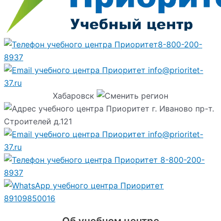
8-800-200-
8937
info@prioritet-
37.ru
Хабаровск
г. Иваново пр-т.
Строителей д.121
info@prioritet-
37.ru
8-800-200-
8937
89109850016
Об учебном центре