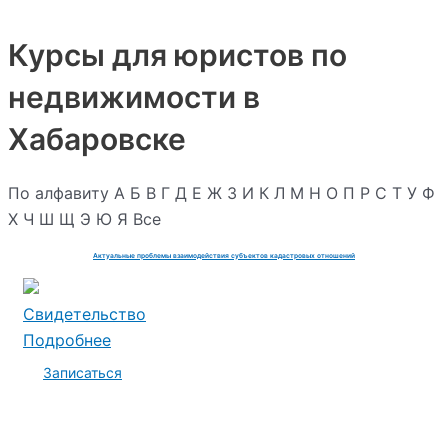
Курсы для юристов по
недвижимости в
Хабаровске
По алфавиту
А
Б
В
Г
Д
Е
Ж
З
И
К
Л
М
Н
О
П
Р
С
Т
У
Ф
Х
Ч
Ш
Щ
Э
Ю
Я
Все
Актуальные проблемы взаимодействия субъектов кадастровых отношений
Свидетельство
Подробнее
Записаться