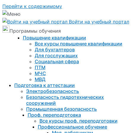
Перейти к содержимому
Войти на учебный портал
Программы обучения
Повышение квалификации
Все курсы повышение квалификации
Для бухгалтеров
Для госслужащих
Социальная сфера
ПТМ
МЧС
МВД
Подготовка к aттестации
Электробезопасность
Безопасность гидротехнических
сооружений
Промышленная безопасность
Проф. переподготовка
Все курсы проф. переподготовки
Профессиональное обучение
Мед. работникам