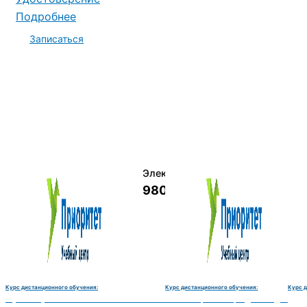
Подробнее
Записаться
Электромеханик по ремонту и о
9800 руб.
Курс дистанционного обучения:
Курс дистанционного обучения:
Курс д
монту и обслуживанию счётно‑вычислительных машин-180 часов
Чистильщик металла, отливок, изделий и деталей