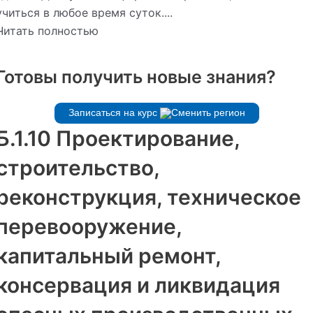
учиться в любое время суток....
Читать полностью
Готовы получить новые знания?
Записаться на курс
Б.1.10 Проектирование,
строительство,
реконструкция, техническое
перевооружение,
капитальный ремонт,
консервация и ликвидация