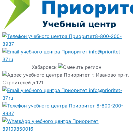
8-800-200-
8937
info@prioritet-
37.ru
Хабаровск
г. Иваново пр-т.
Строителей д.121
info@prioritet-
37.ru
8-800-200-
8937
89109850016