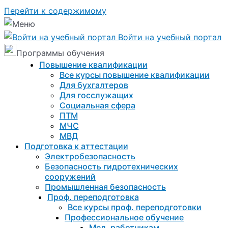
Перейти к содержимому
Войти на учебный портал
Программы обучения
Повышение квалификации
Все курсы повышение квалификации
Для бухгалтеров
Для госслужащих
Социальная сфера
ПТМ
МЧС
МВД
Подготовка к aттестации
Электробезопасность
Безопасность гидротехнических
сооружений
Промышленная безопасность
Проф. переподготовка
Все курсы проф. переподготовки
Профессиональное обучение
Мед. работникам