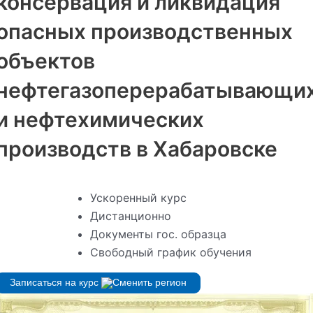
консервация и ликвидация
опасных производственных
объектов
нефтегазоперерабатывающи
и нефтехимических
производств в Хабаровске
Ускоренный курс
Дистанционно
Документы гос. образца
Свободный график обучения
Записаться на курс