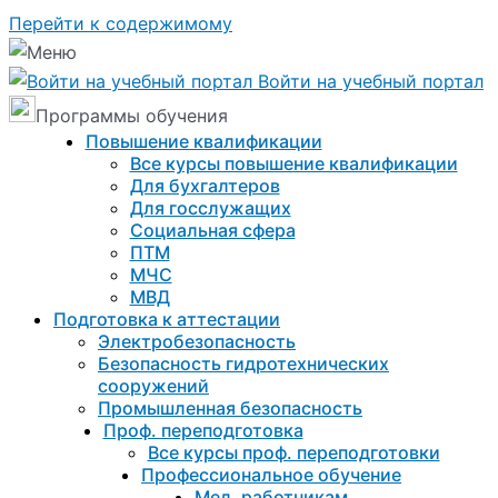
Перейти к содержимому
Войти на учебный портал
Программы обучения
Повышение квалификации
Все курсы повышение квалификации
Для бухгалтеров
Для госслужащих
Социальная сфера
ПТМ
МЧС
МВД
Подготовка к aттестации
Электробезопасность
Безопасность гидротехнических
сооружений
Промышленная безопасность
Проф. переподготовка
Все курсы проф. переподготовки
Профессиональное обучение
Мед. работникам