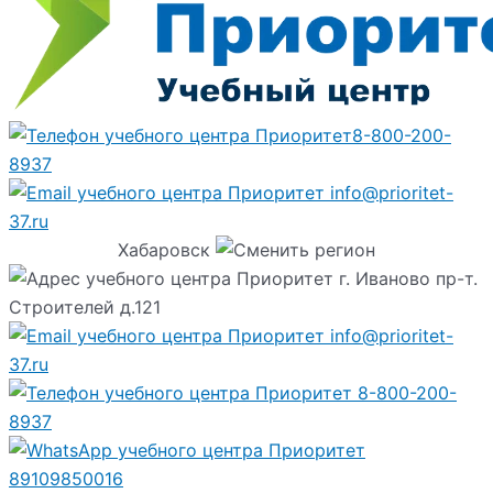
8-800-200-
8937
info@prioritet-
37.ru
Хабаровск
г. Иваново пр-т.
Строителей д.121
info@prioritet-
37.ru
8-800-200-
8937
89109850016