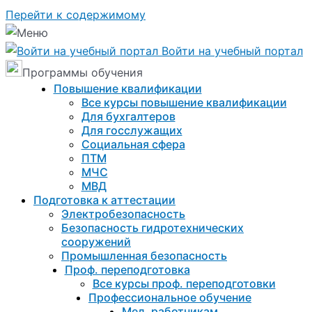
Перейти к содержимому
Войти на учебный портал
Программы обучения
Повышение квалификации
Все курсы повышение квалификации
Для бухгалтеров
Для госслужащих
Социальная сфера
ПТМ
МЧС
МВД
Подготовка к aттестации
Электробезопасность
Безопасность гидротехнических
сооружений
Промышленная безопасность
Проф. переподготовка
Все курсы проф. переподготовки
Профессиональное обучение
Мед. работникам