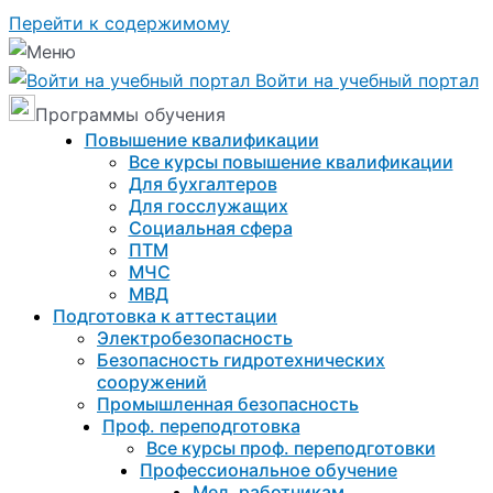
Перейти к содержимому
Войти на учебный портал
Программы обучения
Повышение квалификации
Все курсы повышение квалификации
Для бухгалтеров
Для госслужащих
Социальная сфера
ПТМ
МЧС
МВД
Подготовка к aттестации
Электробезопасность
Безопасность гидротехнических
сооружений
Промышленная безопасность
Проф. переподготовка
Все курсы проф. переподготовки
Профессиональное обучение
Мед. работникам